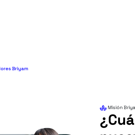
lores Briyam
Misión Briy
¿Cuá