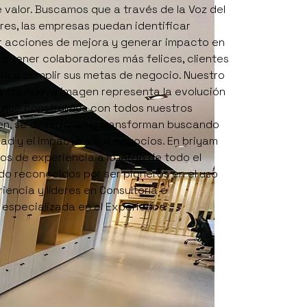
valor. Buscamos que a través de la Voz del
res, las empresas puedan identificar
r acciones de mejora y generar impacto en
a tener colaboradores más felices, clientes
ia a cumplir sus metas de negocio. Nuestro
Esta nueva imagen representa la evolución
ón que construímos con todos nuestros
en, se desarrollan y transforman buscando
ad y el impacto a sus negocios. En briyam
s de experiencia a lo largo de todo el
do reconocidos por ser pioneros en el uso
iencia y líderes en Consultoría e
 especializada en el Experience