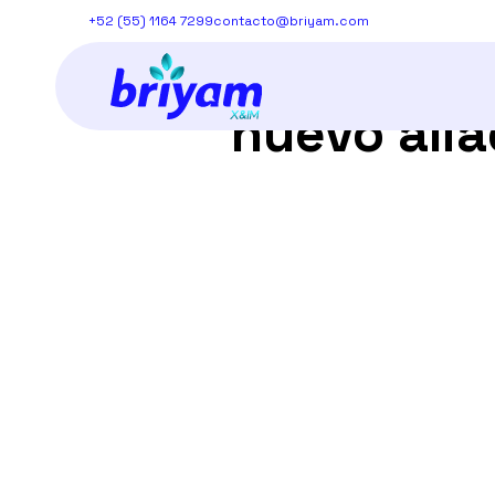
+52 (55) 1164 7299
contacto@briyam.com
Conoce a 
nuevo
ali