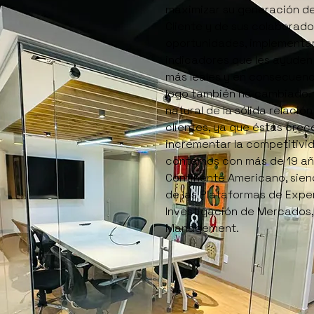
maximizar su generación de 
Cliente y de sus colaborado
oportunidades, implementa
indicadores que les ayuden 
más leales y en consecuenc
logo también ha cambiado. 
natural de la sólida relaci
clientes, ya que éstas crec
incrementar la competitivid
contamos con más de 19 año
Continente Americano, sien
de las Plataformas de Exper
Investigación de Mercados,
Management.