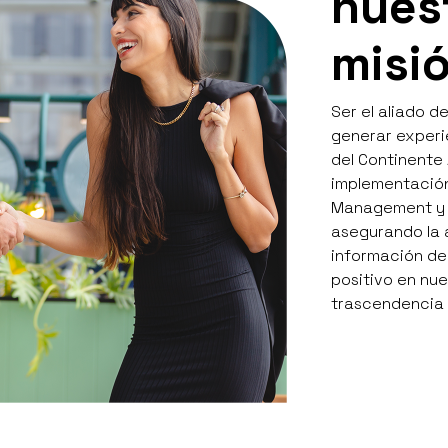
nues
misi
Ser el aliado 
generar experi
del Continente 
implementació
Management y e
asegurando la 
información de
positivo en nue
trascendencia 