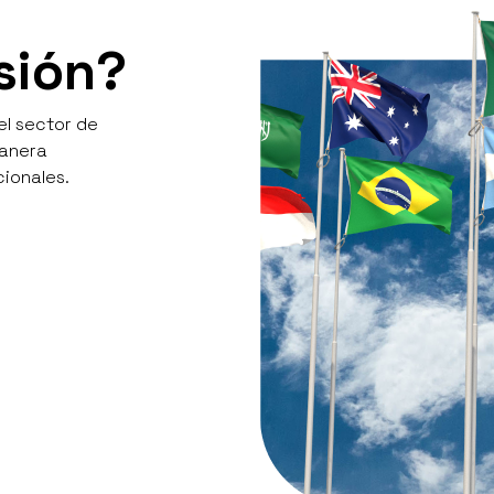
sión?
el sector de
manera
ionales.