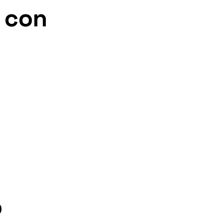
 con
o